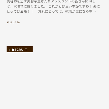
美容師を志す美容学生さん＆アシスタントの皆さんに 今日
は、秋晴れに成りました。 これからは良い季節ですね！ 髪に
とっては最高！！ お肌にとっては、乾燥が気になる季
節。。 このチラシは、お客様の清水様（ソプラノ歌手）の […]
2016.10.29
RECRUIT