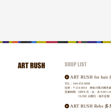
SHOP LIST
ART RUSH for h
TEL
：
044-933-9696
住所
：
〒214-0014
神奈川県川崎市多摩
営業時間
：
OPEN
月・水・木 9:00〜18:
CLOSE
火曜日・他不定期
ART RUSH Reb