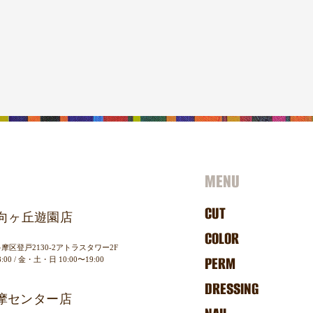
MENU
CUT
air 向ヶ丘遊園店
COLOR
区登戸2130-2
アトラスタワー2F
PERM
00 /
金・土・日 10:00〜19:00
DRESSING
s 多摩センター店