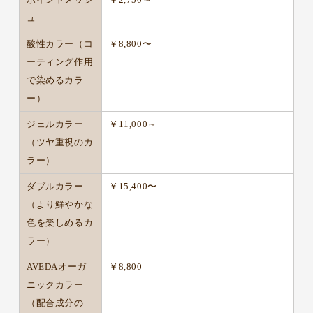
ュ
酸性カラー（コ
￥8,800〜
ーティング作用
で染めるカラ
ー）
ジェルカラー
￥11,000～
（ツヤ重視のカ
ラー）
ダブルカラー
￥15,400〜
（より鮮やかな
色を楽しめるカ
ラー）
AVEDAオーガ
￥8,800
ニックカラー
（配合成分の