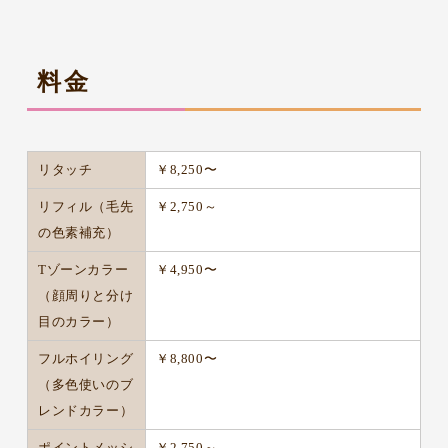
料金
リタッチ
￥8,250〜
リフィル（毛先
￥2,750～
の色素補充）
Tゾーンカラー
￥4,950〜
（顔周りと分け
目のカラー）
フルホイリング
￥8,800〜
（多色使いのブ
レンドカラー）
ポイントメッシ
￥2,750～