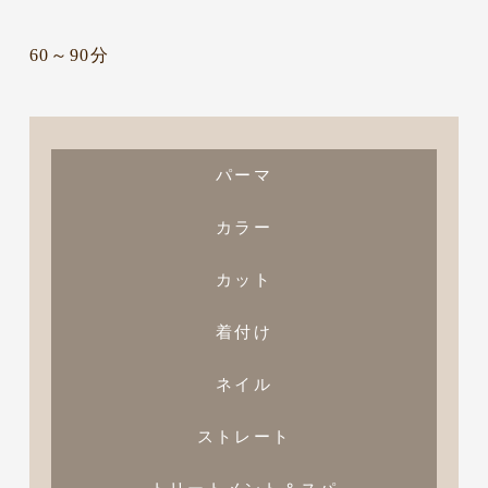
60～90分
パーマ
カラー
カット
着付け
ネイル
ストレート